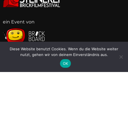
ein Event von
BB
BB
BB
BB
BB
BB
BB
BB
Diese Website benutzt Cookies. Wenn du die Website weiter
Links
nutzt, gehen wir von deinem Einverständnis aus.
OK
Brickboard
Discord
Instagram
Facebook
Twitter (X)
AGB
Impressum
Datenschutzerklärung