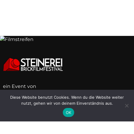
ein Event von
Diese Website benutzt Cookies. Wenn du die Website weiter
nutzt, gehen wir von deinem Einverständnis aus.
BB
BB
BB
BB
BB
BB
BB
BB
OK
Links
Brickboard