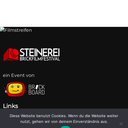
ein Event von
BB
BB
BB
BB
BB
BB
BB
BB
Links
Diese Website benutzt Cookies. Wenn du die Website weiter
Brickboard
nutzt, gehen wir von deinem Einverständnis aus.
Discord