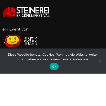
ein Event von
BB
BB
BB
BB
BB
BB
BB
BB
Links
Diese Website benutzt Cookies. Wenn du die Website weiter
nutzt, gehen wir von deinem Einverständnis aus.
Brickboard
OK
Discord
Instagram
Facebook
Twitter (X)
AGB