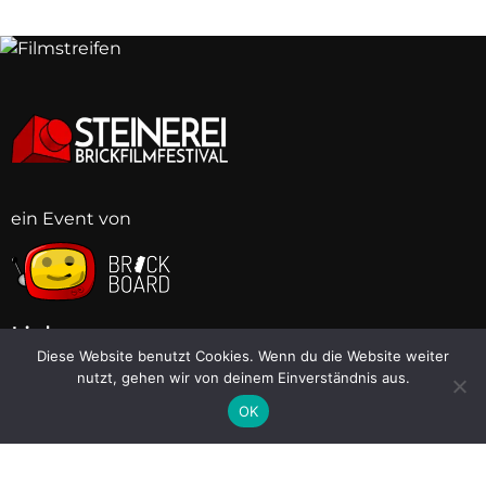
ein Event von
BB
BB
BB
BB
BB
BB
BB
BB
Links
Diese Website benutzt Cookies. Wenn du die Website weiter
nutzt, gehen wir von deinem Einverständnis aus.
Brickboard
OK
Discord
Instagram
Facebook