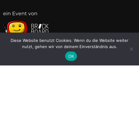
ein Event von
BB
BB
BB
BB
BB
BB
BB
BB
Diese Website benutzt Cookies. Wenn du die Website weiter
Links
nutzt, gehen wir von deinem Einverständnis aus.
OK
Brickboard
Discord
Instagram
Facebook
Twitter (X)
AGB
Impressum
Datenschutzerklärung