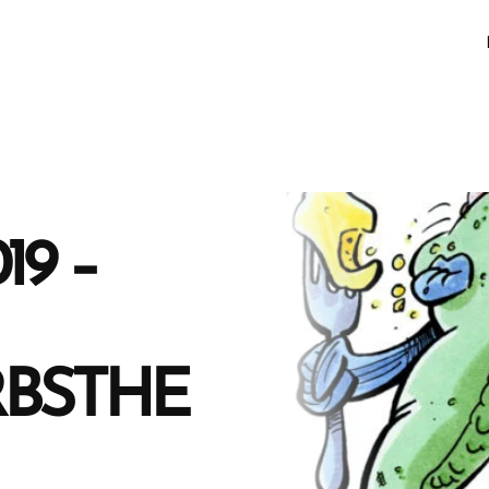
19 –
BSTHE