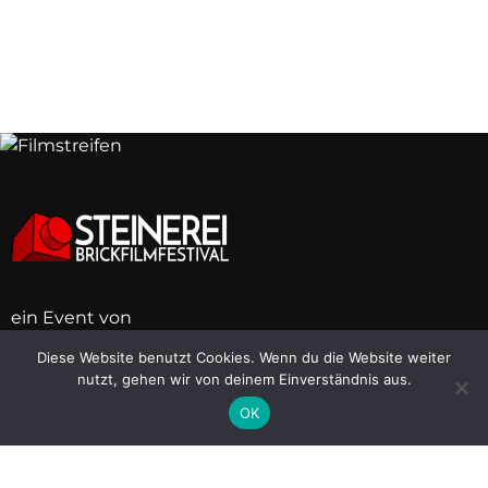
ein Event von
Diese Website benutzt Cookies. Wenn du die Website weiter
nutzt, gehen wir von deinem Einverständnis aus.
BB
BB
BB
BB
BB
BB
BB
BB
OK
Links