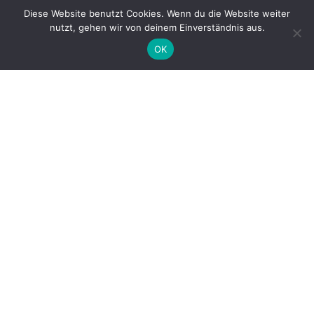
Diese Website benutzt Cookies. Wenn du die Website weiter
nutzt, gehen wir von deinem Einverständnis aus.
ein Event von
OK
BB
BB
BB
BB
BB
BB
BB
BB
Links
Brickboard
Discord
Instagram
Facebook
Twitter (X)
AGB
Impressum
Datenschutzerklärung