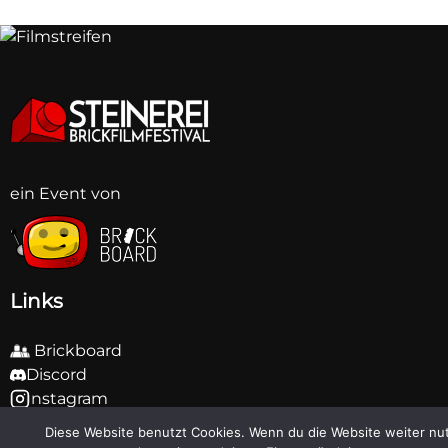
ein Event von
BB
BB
BB
BB
BB
BB
BB
BB
Links
Brickboard
Discord
Instagram
Facebook
Diese Website benutzt Cookies. Wenn du die Website weiter nut
Twitter (X)