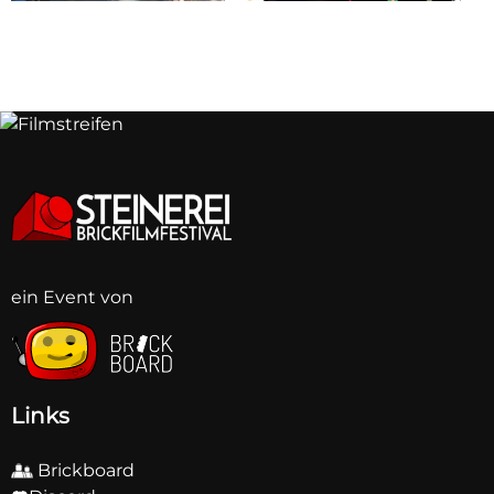
ein Event von
BB
BB
BB
BB
BB
BB
BB
BB
Links
Brickboard