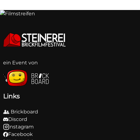
ein Event von
BB
BB
BB
BB
BB
BB
BB
BB
Links
Brickboard
Discord
Instagram
Facebook