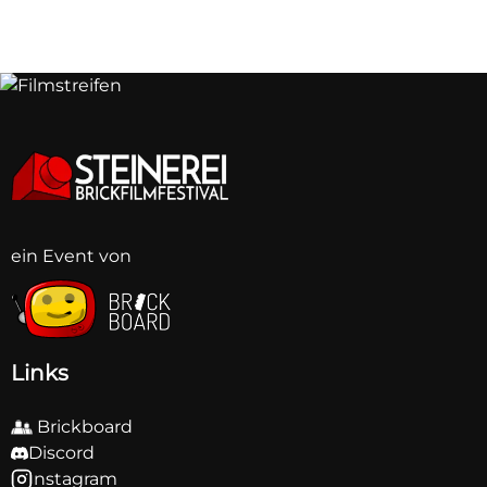
ein Event von
BB
BB
BB
BB
BB
BB
BB
BB
Links
Brickboard
Discord
Instagram